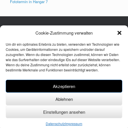
Fototermin in Hangar 7
Impressum
Cookie-Zustimmung verwalten
Datenschutz
Disclaimer
Um dir ein optimales Erlebnis zu bieten, verwenden wir Technologien wie
Cookies, um Geräteinformationen zu speichern und/oder darauf
zuzugreifen. Wenn du diesen Technologien zustimmst, können wir Daten
wie das Surfverhalten oder eindeutige IDs auf dieser Website verarbeiten.
Meta
Wenn du deine Zustimmung nicht erteilst oder zurückziehst, können
bestimmte Merkmale und Funktionen beeinträchtigt werden.
Anmelden
Eintrags-Feed
Akzeptieren
Kommentar-Feed
WordPress.org
Ablehnen
Einstellungen ansehen
Ein Theme von
SiteOrigin
Datenschutz
Impressum