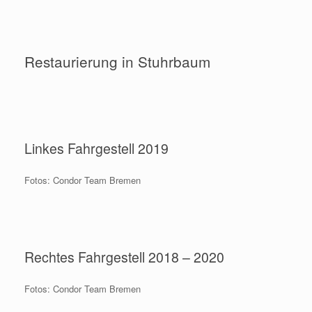
Restaurierung in Stuhrbaum
Linkes Fahrgestell 2019
Der linke Innenflügel lagert noch im Transportgestell. Das
Fahrwerk ist nicht eingebaut.
Fotos: Condor Team Bremen
Rechtes Fahrgestell 2018 – 2020
Das rechte Fahrwerk liegt zum Einbau bereit, 2018
Fotos: Condor Team Bremen