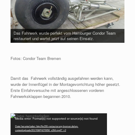
Das Fahrwerk wurde perfekt vom Hamburger Condor Team
restauriert und wartet jetzt auf seinen Einsatz.
Fotos: Condor Team Bremen
Damit das Fahrwerk vollständig ausgefahren werden kann,
wurde der Innenflügel in der Montagevorrichtung höher gesetzt.
Erste Einfahrversuche mit angeschlossenen vorderen
Fahrwerksklappen begannen 2010.
Video-
Media error: Format(s) not supported or source(s) not found
Player
Datei herunterladen: http://fw200-restaurierung-bremen.de/wp-
content/uploads/2017/08/P4270050_x264.mp4?_=2