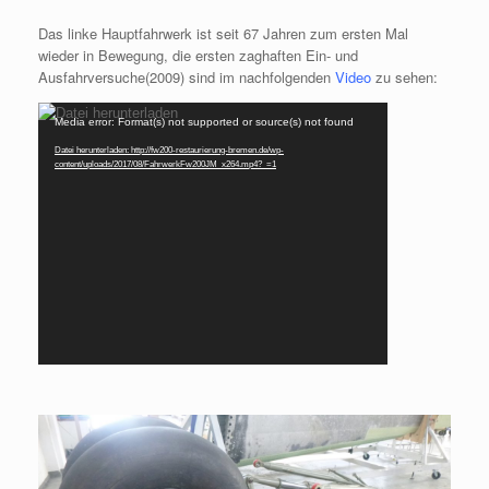
Das linke Hauptfahrwerk ist seit 67 Jahren zum ersten Mal
wieder in Bewegung, die ersten zaghaften Ein- und
Ausfahrversuche(2009) sind im nachfolgenden
Video
zu sehen:
Video-
Media error: Format(s) not supported or source(s) not found
Player
Datei herunterladen: http://fw200-restaurierung-bremen.de/wp-
content/uploads/2017/08/FahrwerkFw200JM_x264.mp4?_=1